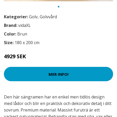
Kategorier:
Golv
,
Golvvård
Brand:
vidaXL
Color:
Brun
Size:
180 x 200 cm
4929 SEK
MER INFO!
Den här sängramen har en enkel men tidlös design
med lådor och blir en praktisk och dekorativ detalj i ditt
sovrum. Premium material: Massivt furuträ är ett
vackert naturmaterial. Behandla ytan med olja, vax eller