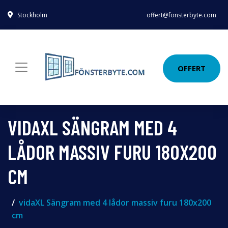
Stockholm
offert@fönsterbyte.com
OFFERT
VIDAXL SÄNGRAM MED 4
LÅDOR MASSIV FURU 180X200
CM
vidaXL Sängram med 4 lådor massiv furu 180x200
cm