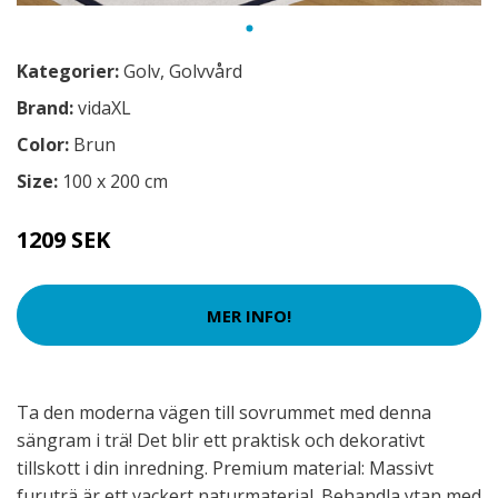
Kategorier:
Golv
,
Golvvård
Brand:
vidaXL
Color:
Brun
Size:
100 x 200 cm
1209 SEK
MER INFO!
Ta den moderna vägen till sovrummet med denna
sängram i trä! Det blir ett praktisk och dekorativt
tillskott i din inredning. Premium material: Massivt
furuträ är ett vackert naturmaterial. Behandla ytan med