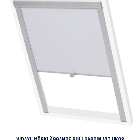
VIDAXL MÖRKLÄGGANDE RULLGARDIN VIT UK08