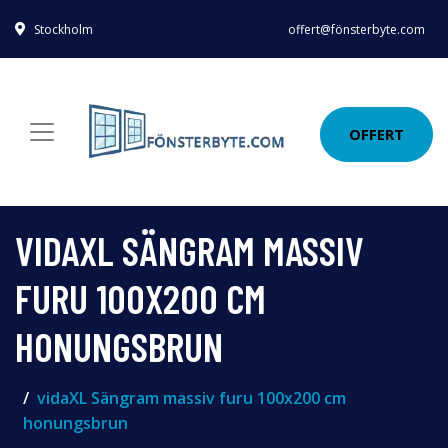
Stockholm
offert@fönsterbyte.com
OFFERT
VIDAXL SÄNGRAM MASSIV
FURU 100X200 CM
HONUNGSBRUN
vidaXL Sängram massiv furu 100x200 cm
honungsbrun