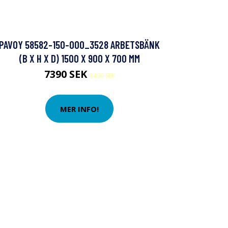
PAVOY 58582-150-000_3528 ARBETSBÄNK
(B X H X D) 1500 X 900 X 700 MM
7390 SEK
8490 SEK
MER INFO!