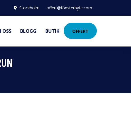
Stockholm
offert@fönsterbyte.com
 OSS
BLOGG
BUTIK
OFFERT
RUN