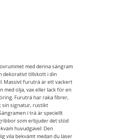
l sovrummet med denna sängram
h dekorativt tillskott i din
: Massivt furuträ är ett vackert
 med olja, vax eller lack för en
ring. Furuträ har raka fibrer,
sin signatur, rustikt
ängramen i trä är speciellt
ribbor som erbjuder det stöd
ekväm huvudgavel: Den
dig vila bekvämt medan du läser