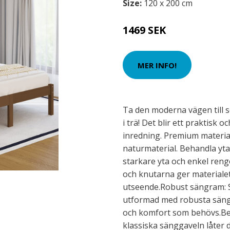
Size:
120 x 200 cm
1469 SEK
MER INFO!
Ta den moderna vägen til
i trä! Det blir ett praktisk oc
inredning. Premium material
naturmaterial. Behandla ytan
starkare yta och enkel rengö
och knutarna ger materialet 
utseende.Robust sängram: S
utformad med robusta säng
och komfort som behövs.B
klassiska sänggaveln låter 