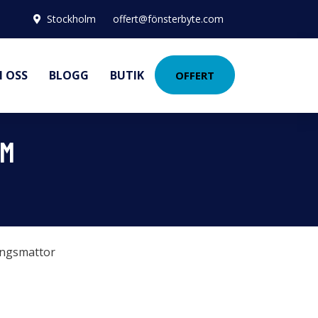
Stockholm
offert@fönsterbyte.com
 OSS
BLOGG
BUTIK
OFFERT
CM
ingsmattor