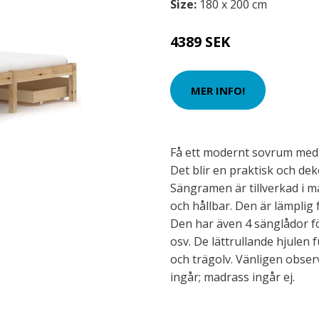
Size:
180 x 200 cm
4389 SEK
MER INFO!
Få ett modernt sovrum med 
Det blir en praktisk och deko
Sängramen är tillverkad i m
och hållbar. Den är lämplig
Den har även 4 sänglådor fö
osv. De lättrullande hjulen
och trägolv. Vänligen obse
ingår; madrass ingår ej.