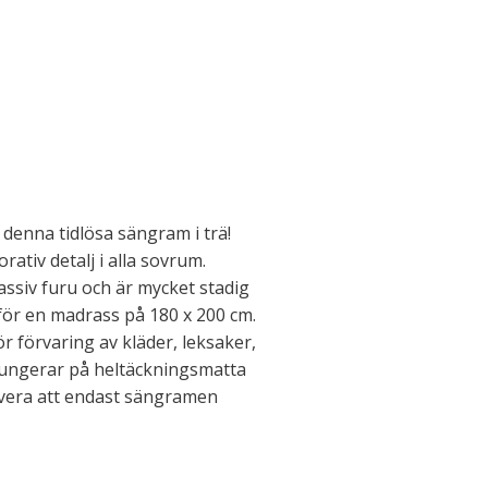
denna tidlösa sängram i trä!
rativ detalj i alla sovrum.
assiv furu och är mycket stadig
 för en madrass på 180 x 200 cm.
r förvaring av kläder, leksaker,
 fungerar på heltäckningsmatta
rvera att endast sängramen