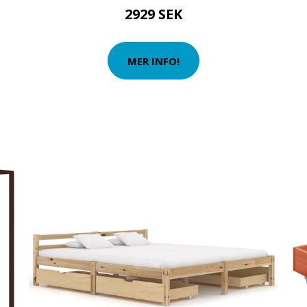
2929 SEK
MER INFO!