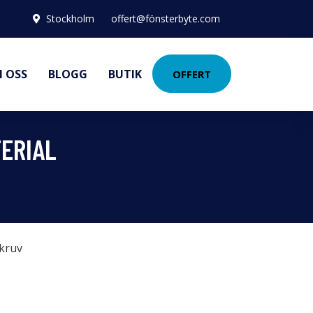
Stockholm
offert@fönsterbyte.com
 OSS
BLOGG
BUTIK
OFFERT
TERIAL
kruv