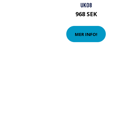
UK08
968 SEK
MER INFO!