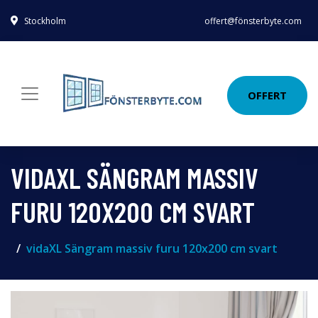
Stockholm
offert@fönsterbyte.com
OFFERT
VIDAXL SÄNGRAM MASSIV
FURU 120X200 CM SVART
vidaXL Sängram massiv furu 120x200 cm svart