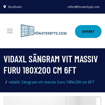
Stockholm
offert@fönsterbyte.com
OFFERT
VIDAXL SÄNGRAM VIT MASSIV
FURU 180X200 CM 6FT
vidaXL Sängram vit massiv furu 180x200 cm 6FT