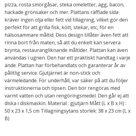
pizza, rosta smörgåsar, steka omeletter, ägg, bacon,
hackade grönsaker och mer. Plattans räfflade sida
kräver ingen olja eller fett vid tillagning, vilket gör den
perfekt för att grilla fisk, kött, stekar, etc, för en
hälsosammare måltid. Dess design tillåter även fett att
rinna bort från maten, så att du enkelt kan servera
brynta, restaurangliknande måltider. Plattan kan även
användas i ugnen. Den har ett praktiskt handtag i varje
ände. Plattan har förbehandlats och garanterar år av
pålitlig service. Gjutjärnet är non-stick och
värmeledande. För underhåll, var säker på att du följer
instruktionerna och tipsen. Den bör rengöras med
varmt vatten och utan rengöringsmedel. Den går ej att
diska i diskmaskin. Material : gjutjärn Mått (L x B x H) :
50 x 23 x 1,5 cm Tillagningsytans storlek: 38 x 23 cm (L x
B)