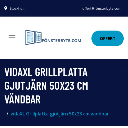
Stockholm
offert@fönsterbyte.com
OFFERT
VIDAXL GRILLPLATTA
GJUTJÄRN 50X23 CM
VÄNDBAR
vidaXL Grillplatta gjutjärn 50x23 cm vändbar