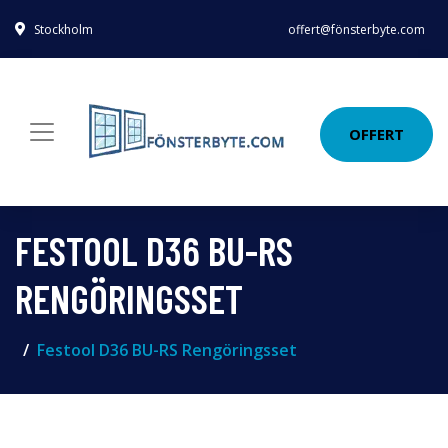
Stockholm
offert@fönsterbyte.com
OFFERT
FESTOOL D36 BU-RS
RENGÖRINGSSET
Festool D36 BU-RS Rengöringsset