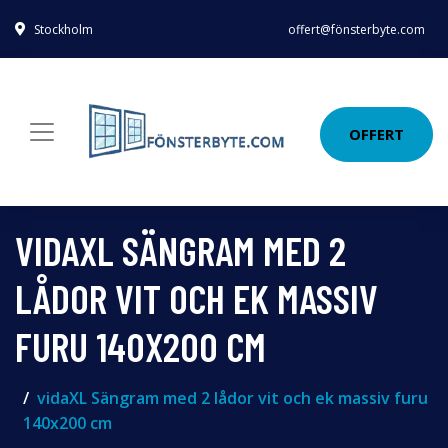
Stockholm
offert@fönsterbyte.com
OFFERT
VIDAXL SÄNGRAM MED 2
LÅDOR VIT OCH EK MASSIV
FURU 140X200 CM
vidaXL Sängram med 2 lådor vit och ek massiv furu
140x200 cm