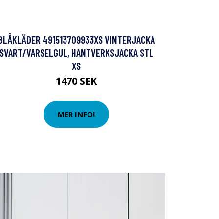
BLÅKLÄDER 491513709933XS VINTERJACKA
SVART/VARSELGUL, HANTVERKSJACKA STL
XS
1470 SEK
MER INFO!