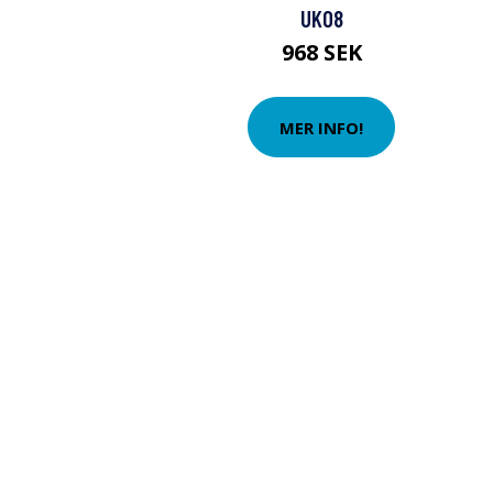
UK08
968 SEK
MER INFO!