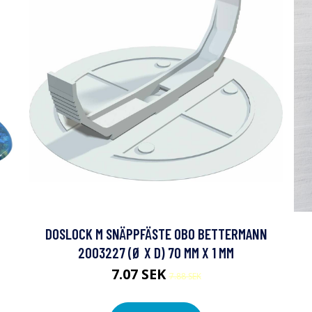
DOSLOCK M SNÄPPFÄSTE OBO BETTERMANN
2003227 (Ø X D) 70 MM X 1 MM
7.07 SEK
7.88 SEK