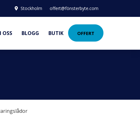
Stockholm
offert@fönsterbyte.com
 OSS
BLOGG
BUTIK
OFFERT
aringslådor