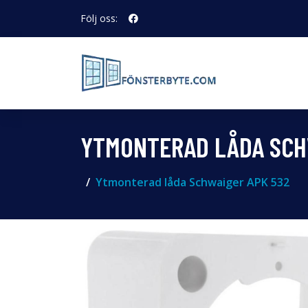
Följ oss:
YTMONTERAD LÅDA SCH
Ytmonterad låda Schwaiger APK 532