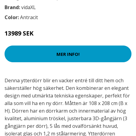
Brand:
vidaXL
Color:
Antracit
13989 SEK
MER INFO!
Denna ytterdörr blir en vacker entré till ditt hem och
säkerställer hög säkerhet. Den kombinerar en elegant
design med utmärkta tekniska egenskaper, perfekt för
alla som vill ha en ny dörr. Måtten är 108 x 208 cm (B x
H). Dörren har en dörrkarm och innermaterial av hög
kvalitet, aluminium tröskel, justerbara 3D-gångjärn (3
gångjärn per dörr), 5 lås med ovalförsänkt huvud,
isolerat glas och 1,2 m stålarmering. Ytterdörren