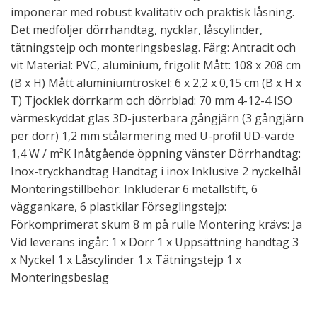
imponerar med robust kvalitativ och praktisk låsning.
Det medföljer dörrhandtag, nycklar, låscylinder,
tätningstejp och monteringsbeslag. Färg: Antracit och
vit Material: PVC, aluminium, frigolit Mått: 108 x 208 cm
(B x H) Mått aluminiumtröskel: 6 x 2,2 x 0,15 cm (B x H x
T) Tjocklek dörrkarm och dörrblad: 70 mm 4-12-4 ISO
värmeskyddat glas 3D-justerbara gångjärn (3 gångjärn
per dörr) 1,2 mm stålarmering med U-profil UD-värde
1,4 W / m²K Inåtgående öppning vänster Dörrhandtag:
Inox-tryckhandtag Handtag i inox Inklusive 2 nyckelhål
Monteringstillbehör: Inkluderar 6 metallstift, 6
väggankare, 6 plastkilar Förseglingstejp:
Förkomprimerat skum 8 m på rulle Montering krävs: Ja
Vid leverans ingår: 1 x Dörr 1 x Uppsättning handtag 3
x Nyckel 1 x Låscylinder 1 x Tätningstejp 1 x
Monteringsbeslag