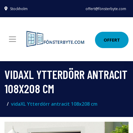
Stockholm
offert@fönsterbyte.com
OFFERT
VIDAXL YTTERDÖRR ANTRACIT
108X208 CM
vidaXL Ytterdörr antracit 108x208 cm