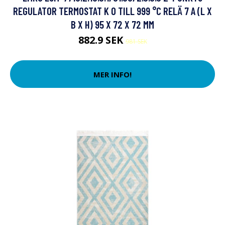
REGULATOR TERMOSTAT K 0 TILL 999 °C RELÄ 7 A (L X
B X H) 95 X 72 X 72 MM
882.9 SEK
981 SEK
MER INFO!