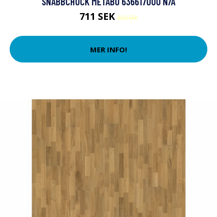
SNABBCHUCK METABO 636617000 N/A
711 SEK
850 SEK
MER INFO!