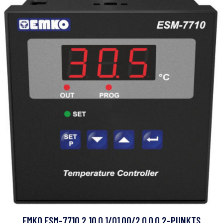
EMKO ESM-7710.2.10.0.1/01.00/2.0.0.0 2-PUNKTS