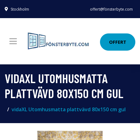
Stockholm
offert@fönsterbyte.com
OFFERT
VIDAXL UTOMHUSMATTA
PLATTVÄVD 80X150 CM GUL
vidaXL Utomhusmatta plattvävd 80x150 cm gul