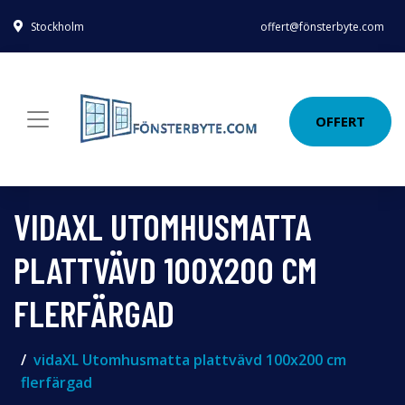
Stockholm
offert@fönsterbyte.com
OFFERT
VIDAXL UTOMHUSMATTA
PLATTVÄVD 100X200 CM
FLERFÄRGAD
vidaXL Utomhusmatta plattvävd 100x200 cm
flerfärgad