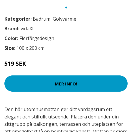
Kategorier:
Badrum
,
Golvvärme
Brand:
vidaXL
Color:
Flerfärgsdesign
Size:
100 x 200 cm
519 SEK
MER INFO!
Den här utomhusmattan ger ditt vardagsrum ett
elegant och stilfullt utseende. Placera den under din
sittgrupp på balkongen, terrassen och uteplatsen för
att omedelbart få en hemtrevlig känsla. Mattan är gjord