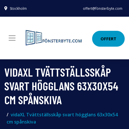
Stockholm
offert@fönsterbyte.com
OFFERT
VIDAXL TVÄTTSTÄLLSSKÅP
SVART HÖGGLANS 63X30X54
CM SPÅNSKIVA
vidaXL Tvättställsskåp svart högglans 63x30x54
cm spånskiva