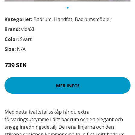
Kategorier:
Badrum
,
Handfat
,
Badrumsmöbler
Brand:
vidaXL
Color:
Svart
Size:
N/A
739 SEK
MER INFO!
Med detta tvättställsskåp får du extra
förvaringsutrymme i ditt badrum och en elegant och
snygg inredningsdetalj. De rena linjerna och den
stilrena designen kommer smälta in fint i ditt badrum.