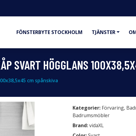
FÖNSTERBYTE STOCKHOLM
TJÄNSTER
OM
ÅP SVART HÖGGLANS 100X38,5X
100x38,5x45 cm spånskiva
Kategorier:
Förvaring
,
Bad
Badrumsmöbler
Brand:
vidaXL
Color:
Svart