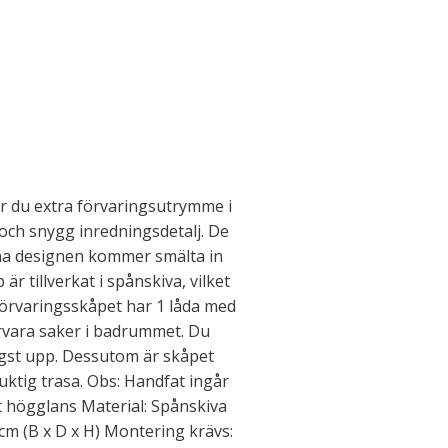
år du extra förvaringsutrymme i
och snygg inredningsdetalj. De
ena designen kommer smälta in
 är tillverkat i spånskiva, vilket
 Förvaringsskåpet har 1 låda med
rvara saker i badrummet. Du
högst upp. Dessutom är skåpet
uktig trasa. Obs: Handfat ingår
rt högglans Material: Spånskiva
 cm (B x D x H) Montering krävs: