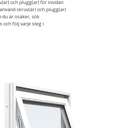
(ar) och plugg(ar) för insidan
 använd skruv(ar) och plugg(ar)
 du är osäker, sök
 och följ varje steg i