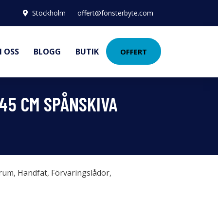
Stockholm
offert@fönsterbyte.com
 OSS
BLOGG
BUTIK
OFFERT
45 CM SPÅNSKIVA
rum
,
Handfat
,
Förvaringslådor
,