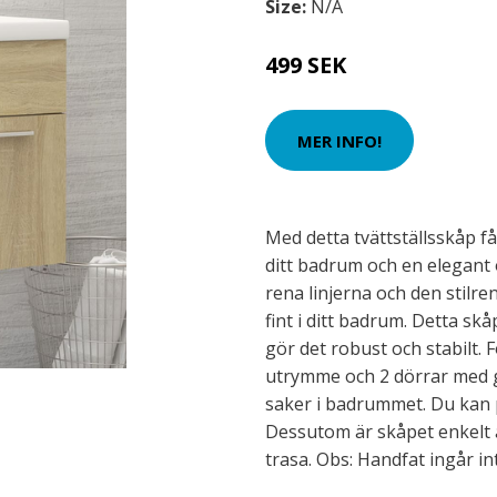
Size:
N/A
499 SEK
MER INFO!
Med detta tvättställsskåp f
ditt badrum och en elegant 
rena linjerna och den stilr
fint i ditt badrum. Detta skåp
gör det robust och stabilt.
utrymme och 2 dörrar med go
saker i badrummet. Du kan p
Dessutom är skåpet enkelt 
trasa. Obs: Handfat ingår in