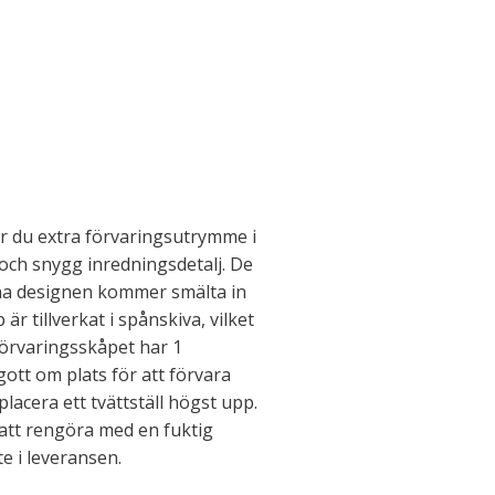
år du extra förvaringsutrymme i
och snygg inredningsdetalj. De
ena designen kommer smälta in
 är tillverkat i spånskiva, vilket
 Förvaringsskåpet har 1
tt om plats för att förvara
lacera ett tvättställ högst upp.
att rengöra med en fuktig
te i leveransen.