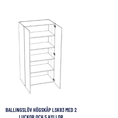
BALLINGSLÖV HÖGSKÅP LSK83 MED 2
LUCKOR OCH 5 HYLLOR