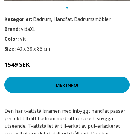
Kategorier:
Badrum
,
Handfat
,
Badrumsmöbler
Brand:
vidaXL
Color:
Vit
Size:
40 x 38 x 83 cm
1549 SEK
MER INFO!
Den här tvättställsramen med inbyggt handfat passar
perfekt till ditt badrum med sitt rena och snygga
utseende. Tvättstället är tillverkat av pulverlackerat
järn, vilket gör det stabilt och hållbart. Den här