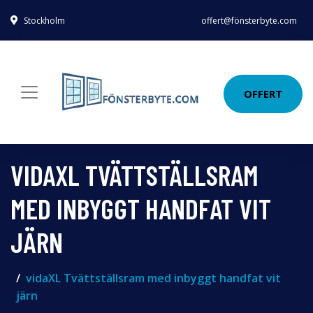
Stockholm
offert@fönsterbyte.com
OFFERT
VIDAXL TVÄTTSTÄLLSRAM
MED INBYGGT HANDFAT VIT
JÄRN
vidaXL Tvättställsram med inbyggt handfat vit
järn