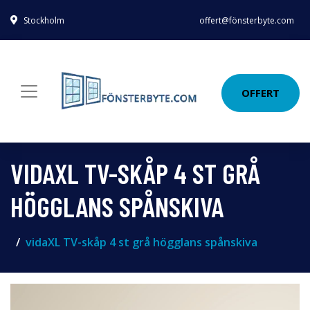
Stockholm
offert@fönsterbyte.com
OFFERT
VIDAXL TV-SKÅP 4 ST GRÅ
HÖGGLANS SPÅNSKIVA
vidaXL TV-skåp 4 st grå högglans spånskiva