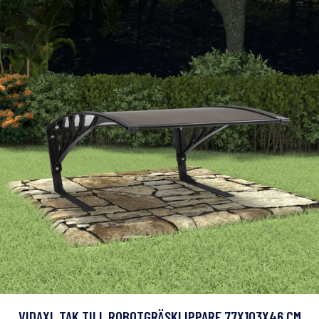
VIDAXL TAK TILL ROBOTGRÄSKLIPPARE 77X103X46 CM