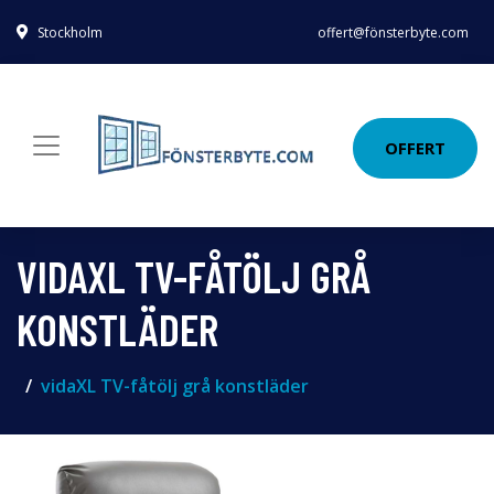
Stockholm
offert@fönsterbyte.com
OFFERT
VIDAXL TV-FÅTÖLJ GRÅ
KONSTLÄDER
vidaXL TV-fåtölj grå konstläder