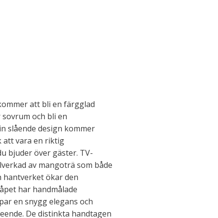
kommer att bli en färgglad
er sovrum och bli en
sin slående design kommer
tt vara en riktig
u bjuder över gäster. TV-
llverkad av mangoträ som både
ch hantverket ökar den
Skåpet har handmålade
apar en snygg elegans och
seende. De distinkta handtagen