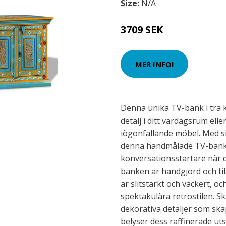
Size:
N/A
3709 SEK
MER INFO!
Denna unika TV-bänk i trä 
detalj i ditt vardagsrum ell
iögonfallande möbel. Med 
denna handmålade TV-bänk a
konversationsstartare när d
bänken är handgjord och ti
är slitstarkt och vackert, o
spektakulära retrostilen. 
dekorativa detaljer som sk
belyser dess raffinerade ut