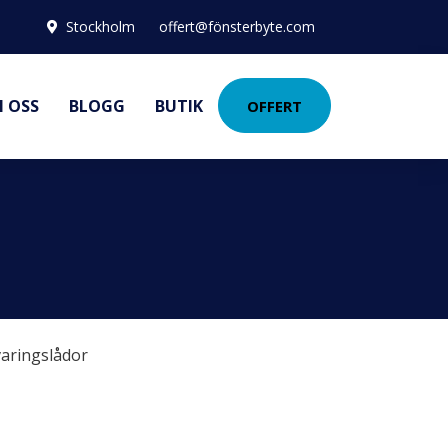
Stockholm
offert@fönsterbyte.com
 OSS
BLOGG
BUTIK
OFFERT
aringslådor