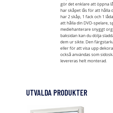
gör det enklare att öppna 
har skåpet lås för att håll
har 2 skåp, 1 fack och 1 lå
att hålla din DVD-spelare, 
mediehanterare snyggt orga
baksidan kan du dölja sladd
dem ur sikte. Den färgstarka
eller för att visa upp deko
också användas som sidoskå
levereras helt monterad.
UTVALDA PRODUKTER