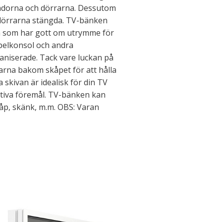
lådorna och dörrarna. Dessutom
a dörrarna stängda. TV-bänken
da som har gott om utrymme för
spelkonsol och andra
niserade. Tack vare luckan på
arna bakom skåpet för att hålla
 skivan är idealisk för din TV
rativa föremål. TV-bänken kan
p, skänk, m.m. OBS: Varan