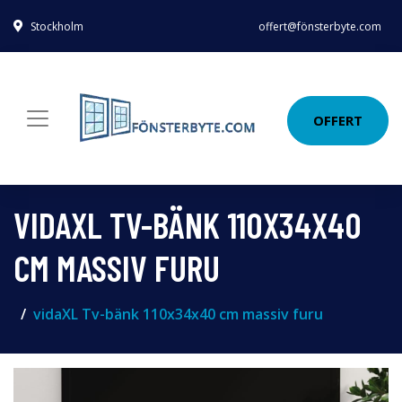
Stockholm
offert@fönsterbyte.com
OFFERT
VIDAXL TV-BÄNK 110X34X40
CM MASSIV FURU
vidaXL Tv-bänk 110x34x40 cm massiv furu