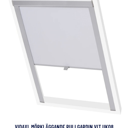
VIDAXL MÖRKLÄGGANDE RULLGARDIN VIT UK08