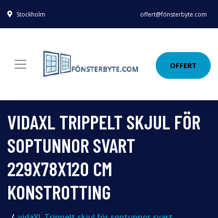
Stockholm
offert@fönsterbyte.com
OFFERT
VIDAXL TRIPPELT SKJUL FÖR
SOPTUNNOR SVART
229X78X120 CM
KONSTROTTING
vidaXL Trippelt skjul för soptunnor svart