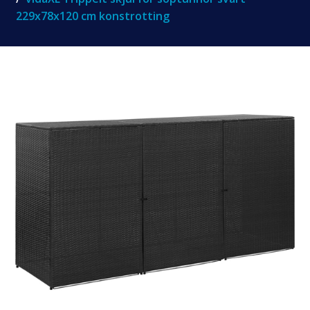
229x78x120 cm konstrotting