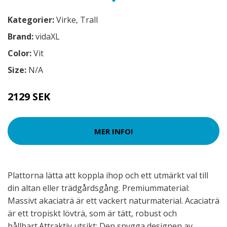
Kategorier:
Virke
,
Trall
Brand:
vidaXL
Color:
Vit
Size:
N/A
2129 SEK
MER INFO!
Plattorna lätta att koppla ihop och ett utmärkt val till
din altan eller trädgårdsgång. Premiummaterial:
Massivt akaciaträ är ett vackert naturmaterial. Acaciaträ
är ett tropiskt lövträ, som är tätt, robust och
hållbart.Attraktiv utsikt: Den snygga designen av