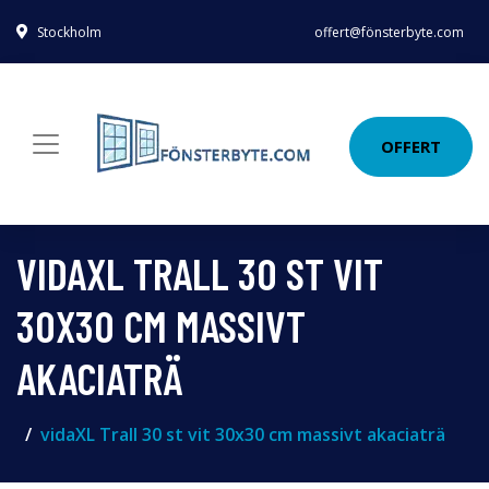
Stockholm
offert@fönsterbyte.com
OFFERT
VIDAXL TRALL 30 ST VIT
30X30 CM MASSIVT
AKACIATRÄ
vidaXL Trall 30 st vit 30x30 cm massivt akaciaträ