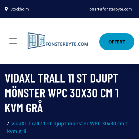
Stockholm
offert@fönsterbyte.com
OFFERT
VIDAXL TRALL 11 ST DJUPT
MÖNSTER WPC 30X30 CM 1
KVM GRÅ
vidaXL Trall 11 st djupt mönster WPC 30x30 cm 1
kvm grå