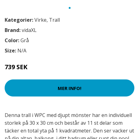
Kategorier:
Virke
,
Trall
Brand:
vidaXL
Color:
Grå
Size:
N/A
739 SEK
MER INFO!
Denna trall i WPC med djupt mönster har en individuell
storlek på 30 x 30 cm och består av 11 st delar som
täcker en total yta på 1 kvadratmeter. Den ser vacker ut
på din altan, balkong, i ditt badrum eller runt din pool