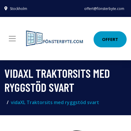
Stockholm
offert@fönsterbyte.com
OFFERT
VIDAXL TRAKTORSITS MED
RYGGSTÖD SVART
vidaXL Traktorsits med ryggstöd svart