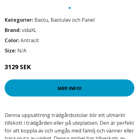
Kategorier:
Bastu
,
Bastulav och Panel
Brand:
vidaXL
Color:
Antracit
Size:
N/A
3129 SEK
MER INFO!
Denna uppsättning trädgårdsstolar blir ett utmärkt
tillskott i trädgården eller på uteplatsen. Den är perfekt
för att koppla av och umgås med familj och vänner eller
bara njuta av vädret. Denna möbel har tillverkats av