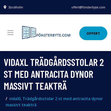
Stockholm
offert@fönsterbyte.com
OFFERT
VIDAXL TRÄDGÅRDSSTOLAR 2
ST MED ANTRACITA DYNOR
MASSIVT TEAKTRÄ
vidaXL Trädgårdsstolar 2 st med antracita dynor
massivt teakträ