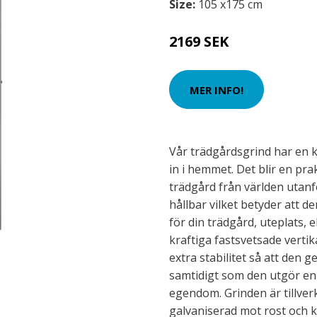
Size:
105 x175 cm
2169 SEK
MER INFO!
Vår trädgårdsgrind har en 
in i hemmet. Det blir en pr
trädgård från världen utanfö
hållbar vilket betyder att d
för din trädgård, uteplats, e
kraftiga fastsvetsade vertik
extra stabilitet så att den 
samtidigt som den utgör en f
egendom. Grinden är tillverk
galvaniserad mot rost och 