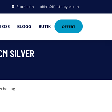
Stockholm
offert@fönsterbyte.com
 OSS
BLOGG
BUTIK
OFFERT
CM SILVER
erbeslag