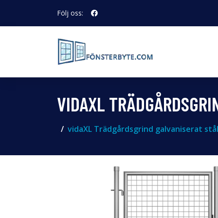
Följ oss:
VIDAXL TRÄDGÅRDSGRIN
vidaXL Trädgårdsgrind galvaniserat stål