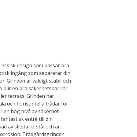
klassisk design som passar bra
aktisk ingång som separerar din
r. Grinden är väldigt stabil och
en blir en bra säkerhetsbarriär
ller terrass. Grinden har
ala och horisontella trådar för
ger en hög nivå av säkerhet
antastisk entré till din
ad av slitstarkt stål och är
korrosion. Trädgårdsgrinden