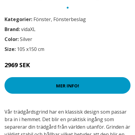
Kategorier:
Fönster
,
Fönsterbeslag
Brand:
vidaXL
Color:
Silver
Size:
105 x150 cm
2969 SEK
MER INFO!
Vår trädgårdsgrind har en klassisk design som passar
bra in i hemmet. Det blir en praktisk ingång som
separerar din trädgård från världen utanför. Grinden är
väldigt stabil och hållbar vilket betyder att den blir en