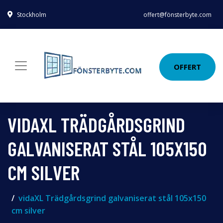
Stockholm
offert@fönsterbyte.com
OFFERT
VIDAXL TRÄDGÅRDSGRIND
GALVANISERAT STÅL 105X150
CM SILVER
vidaXL Trädgårdsgrind galvaniserat stål 105x150
cm silver