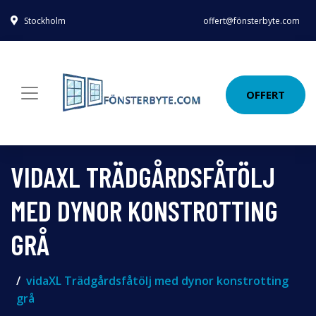
Stockholm
offert@fönsterbyte.com
OFFERT
VIDAXL TRÄDGÅRDSFÅTÖLJ
MED DYNOR KONSTROTTING
GRÅ
vidaXL Trädgårdsfåtölj med dynor konstrotting
grå