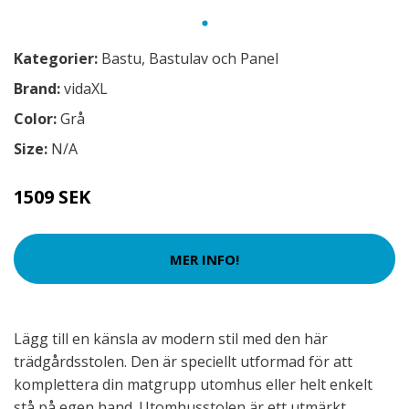
Kategorier:
Bastu
,
Bastulav och Panel
Brand:
vidaXL
Color:
Grå
Size:
N/A
1509 SEK
MER INFO!
Lägg till en känsla av modern stil med den här
trädgårdsstolen. Den är speciellt utformad för att
komplettera din matgrupp utomhus eller helt enkelt
stå på egen hand. Utomhusstolen är ett utmärkt