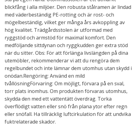
blickfång i alla miljöer. Den robusta stålramen är lindad
med väderbeständig PE-rotting och är rost- och
mögelbeständig, vilket ger många års avkoppling av
hög kvalitet. Trädgårdsstolen är utformad med
ryggstöd och armstöd för maximal komfort. Den
medföljande sittdynan och ryggkudden ger extra stöd
när du sitter. Obs: För att förlänga livslängden på dina
utemöbler, rekommenderar vi att du rengöra dem
regelbundet och inte lämnar dem utomhus utan skydd i
onödan.Rengöring: Använd en mild
tvållösningFörvaring: Om möjligt, förvara på en sval,
torr plats inomhus. Om produkten förvaras utomhus,
skydda den med ett vattentätt överdrag. Torka
överflödigt vatten eller snö från plana ytor efter regn
eller snöfall. Ha tillräcklig luftcirkulation för att undvika
fuktrelaterade skador.