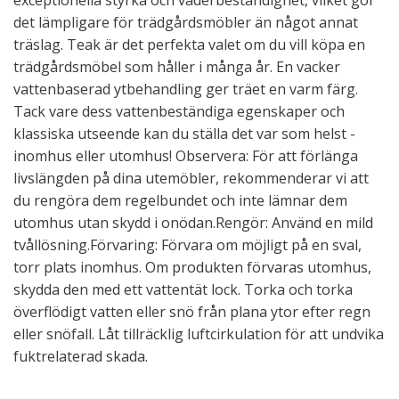
exceptionella styrka och väderbeständighet, vilket gör
det lämpligare för trädgårdsmöbler än något annat
träslag. Teak är det perfekta valet om du vill köpa en
trädgårdsmöbel som håller i många år. En vacker
vattenbaserad ytbehandling ger träet en varm färg.
Tack vare dess vattenbeständiga egenskaper och
klassiska utseende kan du ställa det var som helst -
inomhus eller utomhus! Observera: För att förlänga
livslängden på dina utemöbler, rekommenderar vi att
du rengöra dem regelbundet och inte lämnar dem
utomhus utan skydd i onödan.Rengör: Använd en mild
tvållösning.Förvaring: Förvara om möjligt på en sval,
torr plats inomhus. Om produkten förvaras utomhus,
skydda den med ett vattentät lock. Torka och torka
överflödigt vatten eller snö från plana ytor efter regn
eller snöfall. Låt tillräcklig luftcirkulation för att undvika
fuktrelaterad skada.