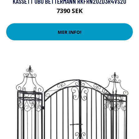
KASSETT OBO BETTERMANN RKFRN2UZD3R4VS20
7390 SEK
MER INFO!