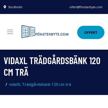
Stockholm
offert@fönsterbyte.com
OFFERT
VIDAXL TRÄDGÅRDSBÄNK 120
CM TRÄ
vidaXL Trädgårdsbänk 120 cm trä