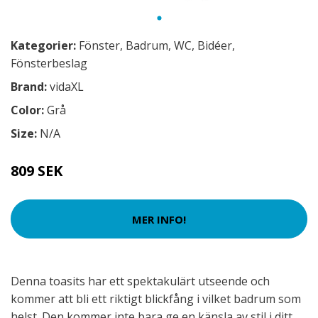
Kategorier:
Fönster
,
Badrum
,
WC
,
Bidéer
,
Fönsterbeslag
Brand:
vidaXL
Color:
Grå
Size:
N/A
809 SEK
MER INFO!
Denna toasits har ett spektakulärt utseende och
kommer att bli ett riktigt blickfång i vilket badrum som
helst. Den kommer inte bara ge en känsla av stil i ditt