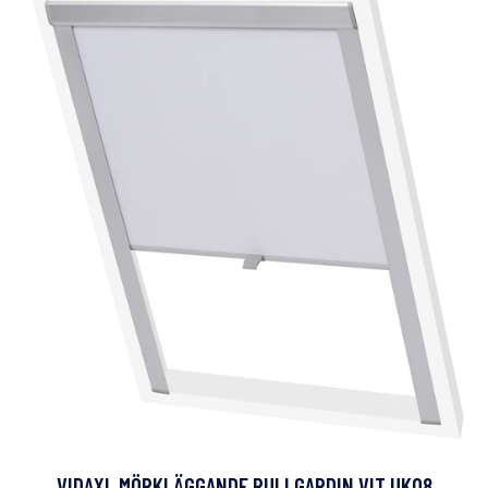
VIDAXL MÖRKLÄGGANDE RULLGARDIN VIT UK08