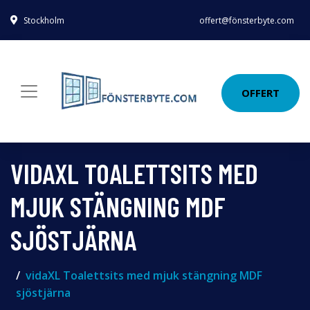
Stockholm
offert@fönsterbyte.com
OFFERT
VIDAXL TOALETTSITS MED
MJUK STÄNGNING MDF
SJÖSTJÄRNA
vidaXL Toalettsits med mjuk stängning MDF
sjöstjärna