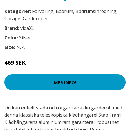
Kategorier:
Förvaring
,
Badrum
,
Badrumsinredning
,
Garage
,
Garderober
Brand:
vidaXL
Color:
Silver
Size:
N/A
469 SEK
MER INFO!
Du kan enkelt städa och organisera din garderob med
denna klassiska teleskopiska klädhängare! Stabil ram:
Klädhängarens aluminiumram garanterar robusthet
och stabilitet.Justerbar bredd och höjd: Denna