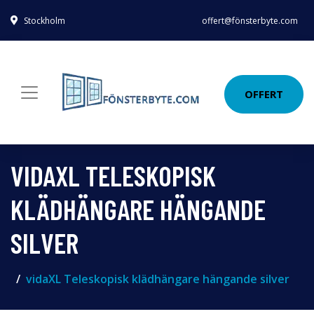
Stockholm
offert@fönsterbyte.com
OFFERT
VIDAXL TELESKOPISK
KLÄDHÄNGARE HÄNGANDE
SILVER
vidaXL Teleskopisk klädhängare hängande silver