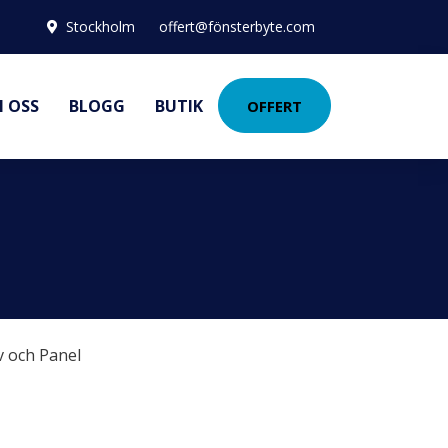
Stockholm
offert@fönsterbyte.com
 OSS
BLOGG
BUTIK
OFFERT
v och Panel