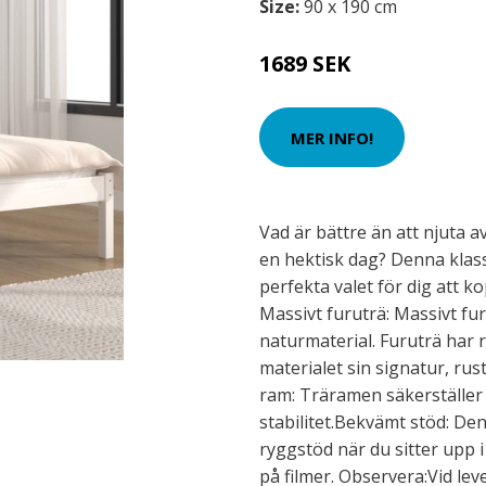
Size:
90 x 190 cm
1689 SEK
MER INFO!
Vad är bättre än att njuta a
en hektisk dag? Denna klass
perfekta valet för dig att k
Massivt furuträ: Massivt fur
naturmaterial. Furuträ har 
materialet sin signatur, rus
ram: Träramen säkerställer
stabilitet.Bekvämt stöd: D
ryggstöd när du sitter upp i 
på filmer. Observera:Vid le