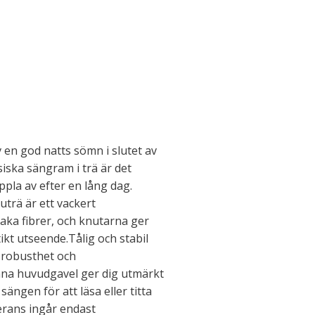
v en god natts sömn i slutet av
iska sängram i trä är det
oppla av efter en lång dag.
uträ är ett vackert
raka fibrer, och knutarna ger
tikt utseende.Tålig och stabil
 robusthet och
enna huvudgavel ger dig utmärkt
sängen för att läsa eller titta
verans ingår endast