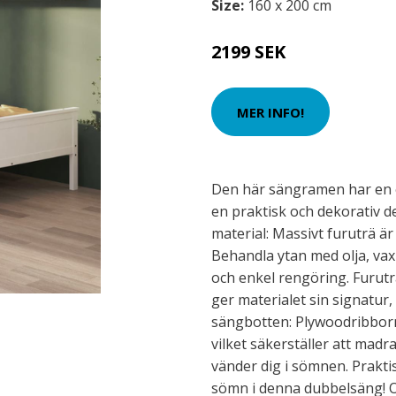
Size:
160 x 200 cm
2199 SEK
MER INFO!
Den här sängramen har en e
en praktisk och dekorativ de
material: Massivt furuträ är
Behandla ytan med olja, vax 
och enkel rengöring. Furutr
ger materialet sin signatur,
sängbotten: Plywoodribborna
vilket säkerställer att madr
vänder dig i sömnen. Prakti
sömn i denna dubbelsäng! O