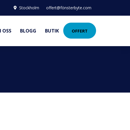
Stockholm
offert@fönsterbyte.com
 OSS
BLOGG
BUTIK
OFFERT