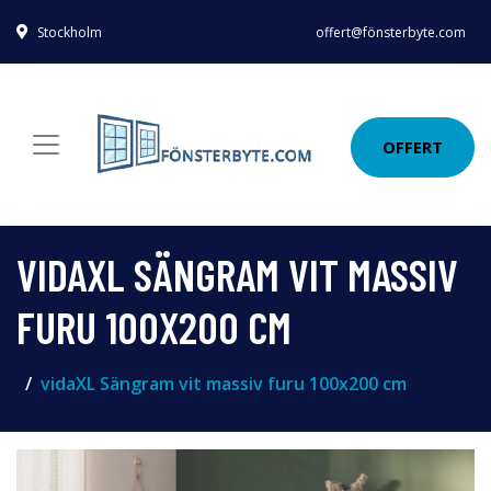
Stockholm
offert@fönsterbyte.com
OFFERT
VIDAXL SÄNGRAM VIT MASSIV
FURU 100X200 CM
vidaXL Sängram vit massiv furu 100x200 cm