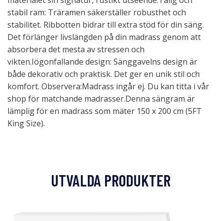
materialet sin signatur, rustikt utseende.Tålig och
stabil ram: Träramen säkerställer robusthet och
stabilitet. Ribbotten bidrar till extra stöd för din säng.
Det förlänger livslängden på din madrass genom att
absorbera det mesta av stressen och
vikten.Iögonfallande design: Sänggavelns design är
både dekorativ och praktisk. Det ger en unik stil och
komfort. Observera:Madrass ingår ej. Du kan titta i vår
shop för matchande madrasser.Denna sängram är
lämplig för en madrass som mäter 150 x 200 cm (5FT
King Size).
UTVALDA PRODUKTER