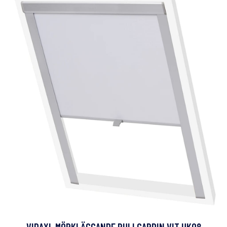
VIDAXL MÖRKLÄGGANDE RULLGARDIN VIT UK08