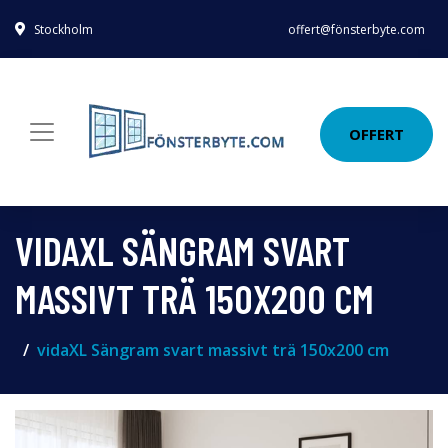
Stockholm
offert@fönsterbyte.com
OFFERT
VIDAXL SÄNGRAM SVART
MASSIVT TRÄ 150X200 CM
vidaXL Sängram svart massivt trä 150x200 cm