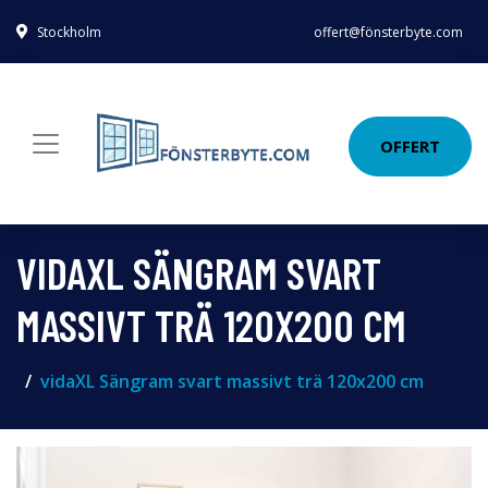
Stockholm
offert@fönsterbyte.com
OFFERT
VIDAXL SÄNGRAM SVART
MASSIVT TRÄ 120X200 CM
vidaXL Sängram svart massivt trä 120x200 cm