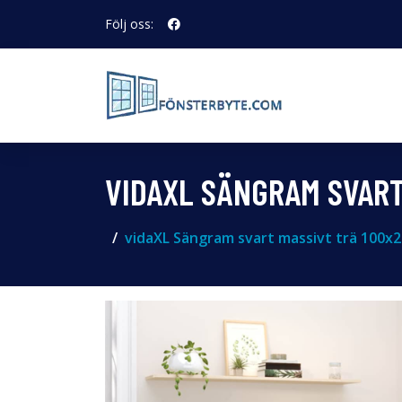
Följ oss:
VIDAXL SÄNGRAM SVART
vidaXL Sängram svart massivt trä 100x