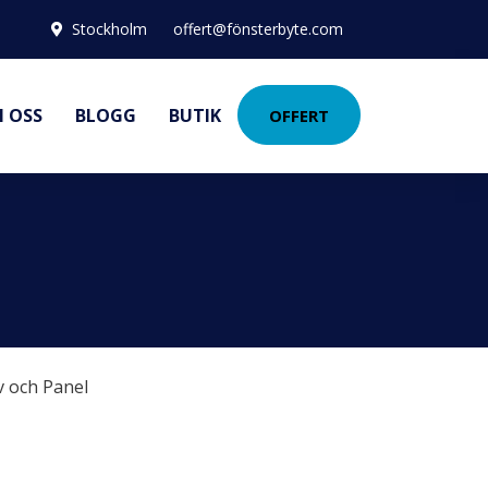
Stockholm
offert@fönsterbyte.com
 OSS
BLOGG
BUTIK
OFFERT
v och Panel