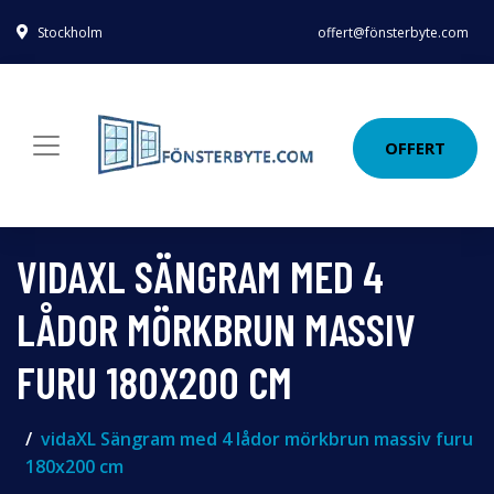
Stockholm
offert@fönsterbyte.com
OFFERT
VIDAXL SÄNGRAM MED 4
LÅDOR MÖRKBRUN MASSIV
FURU 180X200 CM
vidaXL Sängram med 4 lådor mörkbrun massiv furu
180x200 cm