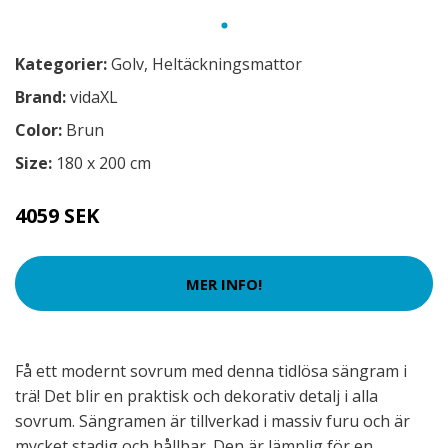
Kategorier:
Golv
,
Heltäckningsmattor
Brand:
vidaXL
Color:
Brun
Size:
180 x 200 cm
4059 SEK
MER INFO!
Få ett modernt sovrum med denna tidlösa sängram i
trä! Det blir en praktisk och dekorativ detalj i alla
sovrum. Sängramen är tillverkad i massiv furu och är
mycket stadig och hållbar. Den är lämplig för en