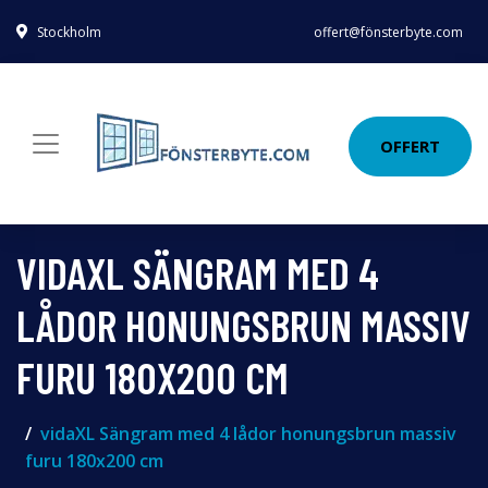
Stockholm
offert@fönsterbyte.com
OFFERT
VIDAXL SÄNGRAM MED 4
LÅDOR HONUNGSBRUN MASSIV
FURU 180X200 CM
vidaXL Sängram med 4 lådor honungsbrun massiv
furu 180x200 cm