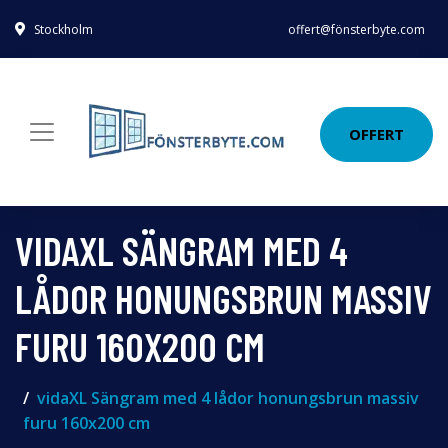
Stockholm
offert@fönsterbyte.com
OFFERT
VIDAXL SÄNGRAM MED 4
LÅDOR HONUNGSBRUN MASSIV
FURU 160X200 CM
vidaXL Sängram med 4 lådor honungsbrun massiv
furu 160x200 cm