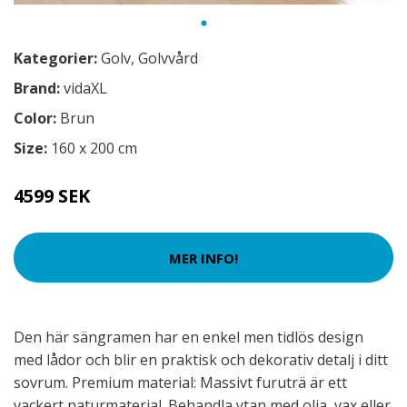
Kategorier:
Golv
,
Golvvård
Brand:
vidaXL
Color:
Brun
Size:
160 x 200 cm
4599 SEK
MER INFO!
Den här sängramen har en enkel men tidlös design
med lådor och blir en praktisk och dekorativ detalj i ditt
sovrum. Premium material: Massivt furuträ är ett
vackert naturmaterial. Behandla ytan med olja, vax eller