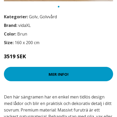
Kategorier:
Golv
,
Golvvård
Brand:
vidaXL
Color:
Brun
Size:
160 x 200 cm
3519 SEK
MER INFO!
Den här sängramen har en enkel men tidlös design
med lådor och blir en praktisk och dekorativ detalj i ditt
sovrum. Premium material: Massivt furuträ är ett
vackert naturmaterial. Behandla ytan med olja, vax eller