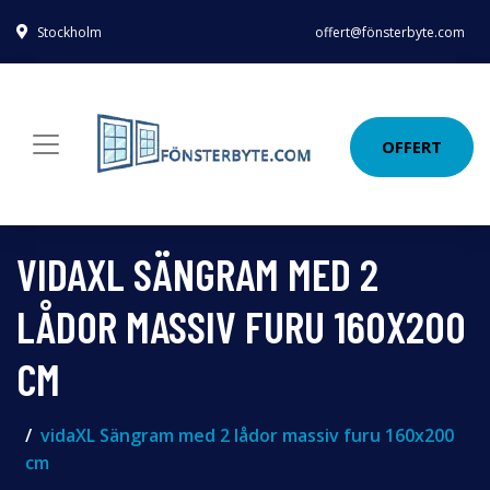
Stockholm
offert@fönsterbyte.com
OFFERT
VIDAXL SÄNGRAM MED 2
LÅDOR MASSIV FURU 160X200
CM
vidaXL Sängram med 2 lådor massiv furu 160x200
cm