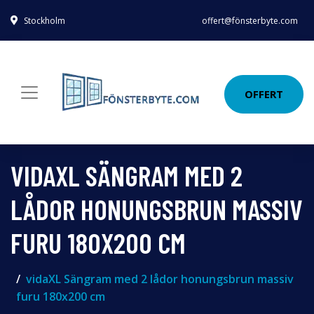
Stockholm
offert@fönsterbyte.com
OFFERT
VIDAXL SÄNGRAM MED 2
LÅDOR HONUNGSBRUN MASSIV
FURU 180X200 CM
vidaXL Sängram med 2 lådor honungsbrun massiv
furu 180x200 cm