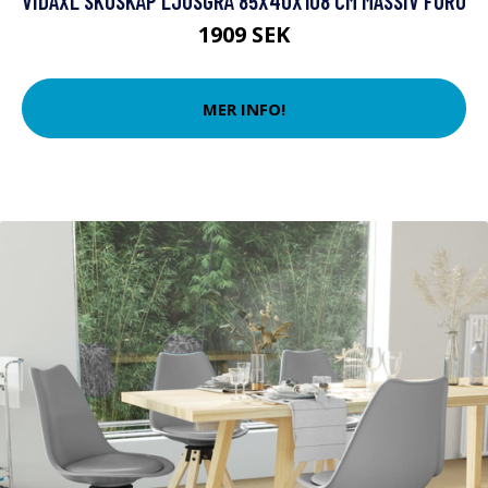
VIDAXL SKOSKÅP LJUSGRÅ 85X40X108 CM MASSIV FURU
1909 SEK
MER INFO!