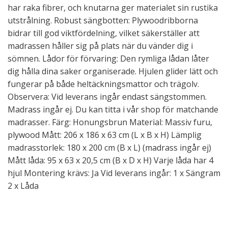
har raka fibrer, och knutarna ger materialet sin rustika
utstrålning. Robust sängbotten: Plywoodribborna
bidrar till god viktfördelning, vilket säkerställer att
madrassen håller sig på plats när du vänder dig i
sömnen. Lådor för förvaring: Den rymliga lådan låter
dig hålla dina saker organiserade. Hjulen glider lätt och
fungerar på både heltäckningsmattor och trägolv.
Observera: Vid leverans ingår endast sängstommen.
Madrass ingår ej. Du kan titta i vår shop för matchande
madrasser. Färg: Honungsbrun Material: Massiv furu,
plywood Mått: 206 x 186 x 63 cm (L x B x H) Lämplig
madrasstorlek: 180 x 200 cm (B x L) (madrass ingår ej)
Mått låda: 95 x 63 x 20,5 cm (B x D x H) Varje låda har 4
hjul Montering krävs: Ja Vid leverans ingår: 1 x Sängram
2 x Låda