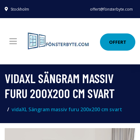
Stockholm
offert@fönsterbyte.com
OFFERT
VIDAXL SÄNGRAM MASSIV
FURU 200X200 CM SVART
vidaXL Sängram massiv furu 200x200 cm svart