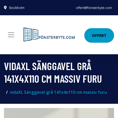
Stockholm
offert@fönsterbyte.com
OFFERT
VIDAXL SÄNGGAVEL GRÅ
141X4X110 CM MASSIV FURU
vidaXL Sänggavel grå 141x4x110 cm massiv furu