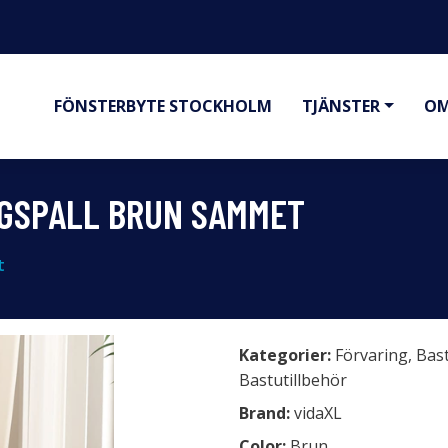
FÖNSTERBYTE STOCKHOLM
TJÄNSTER
OM
NGSPALL BRUN SAMMET
t
Kategorier:
Förvaring
,
Bas
Bastutillbehör
Brand:
vidaXL
Color:
Brun