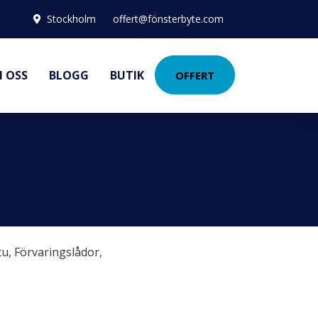
Stockholm
offert@fönsterbyte.com
 OSS
BLOGG
BUTIK
OFFERT
tu
,
Förvaringslådor
,