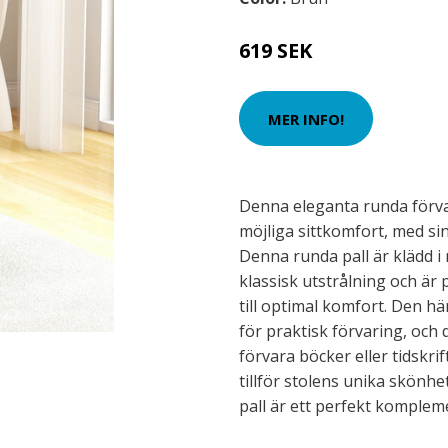
619 SEK
MER INFO!
Denna eleganta runda förva
möjliga sittkomfort, med si
Denna runda pall är klädd 
klassisk utstrålning och är 
till optimal komfort. Den hä
för praktisk förvaring, och
förvara böcker eller tidskr
tillför stolens unika skönhe
pall är ett perfekt kompleme