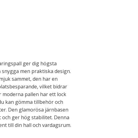
ringspall ger dig högsta
n snygga men praktiska design.
i mjuk sammet, den har en
platsbesparande, vilket bidrar
r moderna pallen har ett lock
 du kan gömma tillbehör och
ifter. Den glamorösa järnbasen
t och ger hög stabilitet. Denna
nt till din hall och vardagsrum.