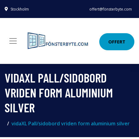
Stockholm
offert@fönsterbyte.com
OFFERT
VIDAXL PALL/SIDOBORD
VRIDEN FORM ALUMINIUM
SILVER
vidaXL Pall/sidobord vriden form aluminium silver