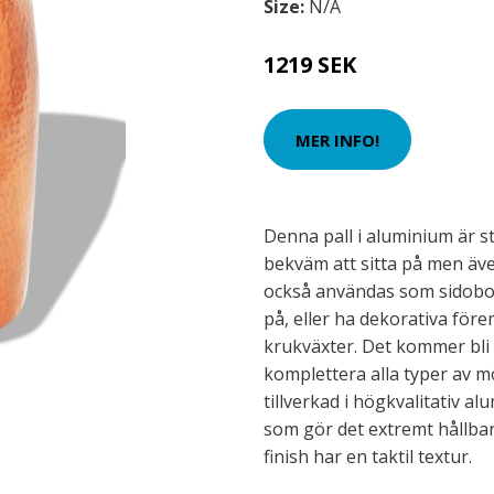
Size:
N/A
1219 SEK
MER INFO!
Denna pall i aluminium är st
bekväm att sitta på men äv
också användas som sidobor
på, eller ha dekorativa för
krukväxter. Det kommer bli 
komplettera alla typer av m
tillverkad i högkvalitativ a
som gör det extremt hållbar
finish har en taktil textur.