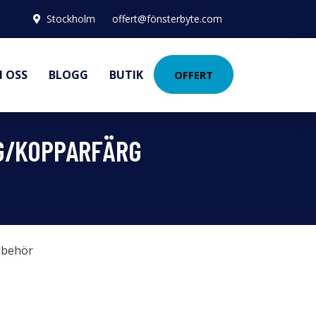
Stockholm
offert@fönsterbyte.com
 OSS
BLOGG
BUTIK
OFFERT
NG/KOPPARFÄRG
llbehör