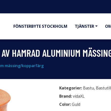
FÖNSTERBYTE STOCKHOLM
TJÄNSTER
OM
D AV HAMRAD ALUMINIUM MÄSSI
ium mässing/kopparfärg
Kategorier:
Bastu
,
Bastuti
Brand:
vidaXL
Color:
Guld