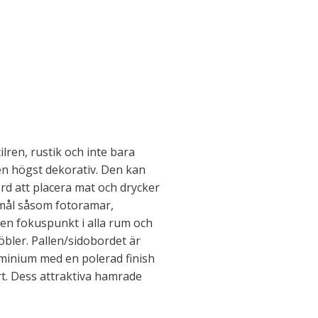
ilren, rustik och inte bara
en högst dekorativ. Den kan
d att placera mat och drycker
emål såsom fotoramar,
en fokuspunkt i alla rum och
öbler. Pallen/sidobordet är
luminium med en polerad finish
t. Dess attraktiva hamrade